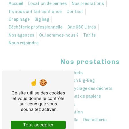
Accueil
Location de bennes
Nos prestations
Ils nous ont fait confiance
Contact
Grapinage
Big bag
Déchèterie professionnelle
Bac 660 Litres
Nos agences
Qui sommes-nous ?
Tarifs
Nous rejoindre
Nos prestations
Bennes
Décharge
Déchets
Location bennes
Location Big-Bag
Collecte de déchets
Recyclage des déchets
Ce site utilise des cookies
Rachat de cartons
Rachat de papiers
et vous donne le contrôle
sur ceux que vous
Récupération des déchets
souhaitez activer
Centre de tri et revalorisation
Déchetterie professionnelle
Déchetterie
Tout accepter