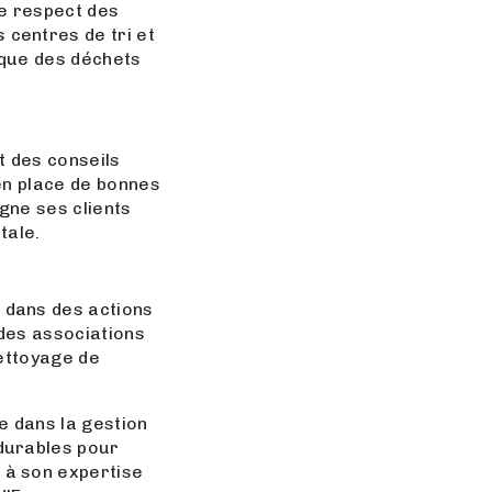
le respect des
centres de tri et
gique des déchets
t des conseils
en place de bonnes
agne ses clients
tale.
 dans des actions
 des associations
nettoyage de
e dans la gestion
durables pour
 à son expertise