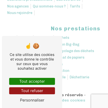
Nos agences
Qui sommes-nous ?
Tarifs
Nous rejoindre
Nos prestations
Bennes
Décharge
Déchets
Location bennes
Location Big-Bag
Collecte de déchets
Recyclage des déchets
Ce site utilise des cookies
Rachat de cartons
Rachat de papiers
et vous donne le contrôle
sur ceux que vous
Récupération des déchets
souhaitez activer
Centre de tri et revalorisation
Déchetterie professionnelle
Déchetterie
Tout accepter
Tout refuser
©
Vistalid
- 2026 - Tous droits réservés -
Personnaliser
Mentions légales
-
Gestion des cookies