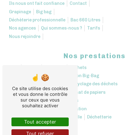
Ils nous ont fait confiance
Contact
Grapinage
Big bag
Déchèterie professionnelle
Bac 660 Litres
Nos agences
Qui sommes-nous ?
Tarifs
Nous rejoindre
Nos prestations
Bennes
Décharge
Déchets
Location bennes
Location Big-Bag
Collecte de déchets
Recyclage des déchets
Ce site utilise des cookies
Rachat de cartons
Rachat de papiers
et vous donne le contrôle
sur ceux que vous
Récupération des déchets
souhaitez activer
Centre de tri et revalorisation
Déchetterie professionnelle
Déchetterie
Tout accepter
Tout refuser