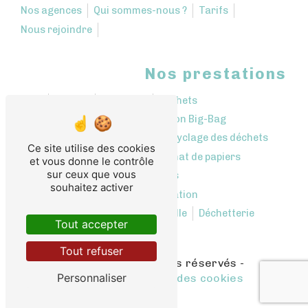
Nos agences
Qui sommes-nous ?
Tarifs
Nous rejoindre
Nos prestations
Bennes
Décharge
Déchets
Location bennes
Location Big-Bag
Collecte de déchets
Recyclage des déchets
Ce site utilise des cookies
Rachat de cartons
Rachat de papiers
et vous donne le contrôle
sur ceux que vous
Récupération des déchets
souhaitez activer
Centre de tri et revalorisation
Déchetterie professionnelle
Déchetterie
Tout accepter
Tout refuser
©
Vistalid
- 2026 - Tous droits réservés -
Personnaliser
Mentions légales
-
Gestion des cookies